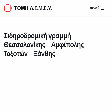
ΤΟΜΗ Α.Ε.Μ.Ε.Υ.
Μενού
Μεταπηδήστε
στο
περιεχόμενο
Σιδηροδρομική γραμμή
Θεσσαλονίκης – Αμφίπολης –
Τοξοτών – Ξάνθης