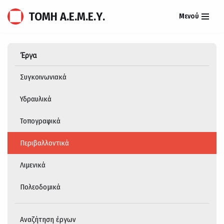
ΤΟΜΗ Α.Ε.Μ.Ε.Υ.
Μενού
Μεταπηδήστε
στο
περιεχόμενο
Έργα
Συγκοινωνιακά
Υδραυλικά
Τοπογραφικά
Περιβαλλοντικά
Λιμενικά
Πολεοδομικά
Αναζήτηση έργων