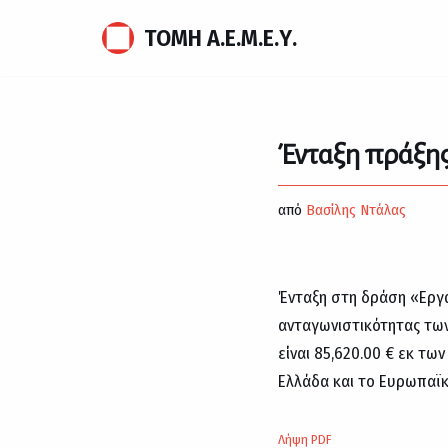
ΤΟΜΗ Α.Ε.Μ.Ε.Υ.
Μεταπηδήστε
στο
περιεχόμενο
Ένταξη πράξης
από
Βασίλης Ντάλας
Ένταξη στη δράση «Εργ
ανταγωνιστικότητας των
είναι 85,620.00 € εκ τω
Ελλάδα και το Ευρωπαϊκ
Λήψη PDF