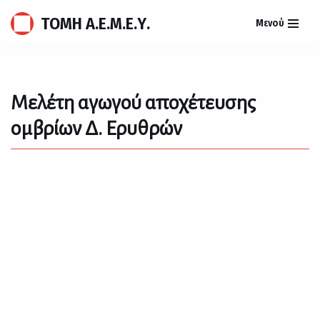
ΤΟΜΗ Α.Ε.Μ.Ε.Υ.
Μενού
Μεταπηδήστε
στο
περιεχόμενο
Μελέτη αγωγού αποχέτευσης
ομβρίων Δ. Ερυθρών