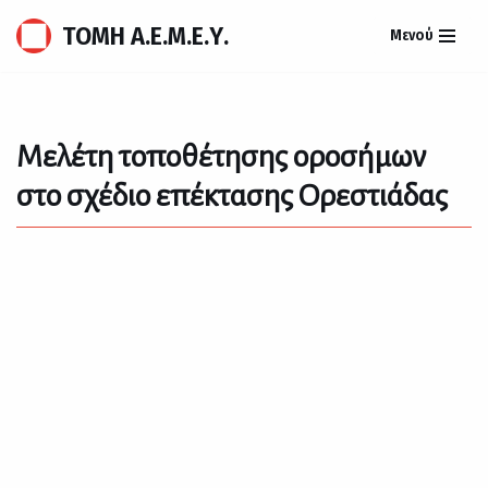
ΤΟΜΗ Α.Ε.Μ.Ε.Υ.
Μενού
Μεταπηδήστε
στο
περιεχόμενο
Μελέτη τοποθέτησης οροσήμων
στο σχέδιο επέκτασης Ορεστιάδας