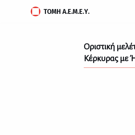
ΤΟΜΗ Α.Ε.Μ.Ε.Υ.
Μεταπηδήστε
στο
περιεχόμενο
Οριστική μελέτ
Κέρκυρας με 