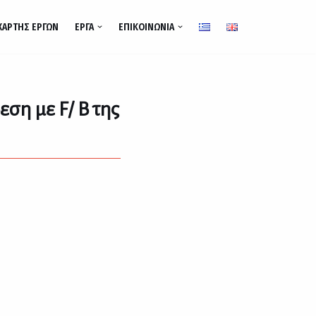
ΧΆΡΤΗΣ ΈΡΓΩΝ
ΈΡΓΑ
ΕΠΙΚΟΙΝΩΝΊΑ
ση με F/ B της